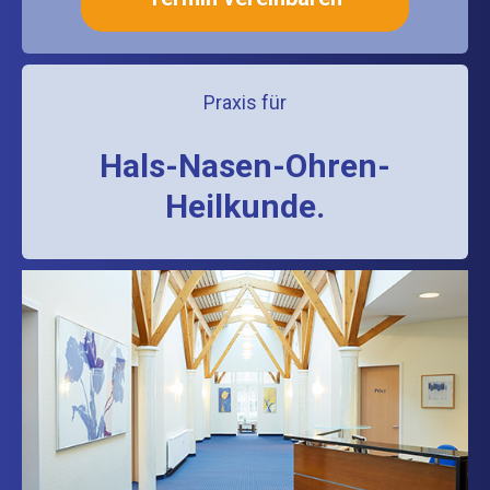
Praxis für
Hals-Nasen-Ohren-
Heilkunde.